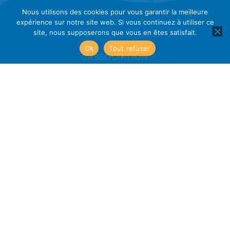
Nous utilisons des cookies pour vous garantir la meilleure
expérience sur notre site web. Si vous continuez à utiliser ce
site, nous supposerons que vous en êtes satisfait.
Ok
Tout refuser
L'ASSOCIATION
> 
En quelques mots
> 
Nos partenaires
> 
L'équipe
> 
Adhérer
> 
Nous contacter
NOS ACTIONS
> 
Les goûters
> 
Le Printemps de Saint Aug'
> 
L’exposition artistique
> 
Forum des assos
> 
Actions éco-citoyennes